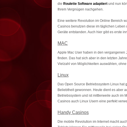
die
Roulette Software adaptiert
und nun kön
Ihrem Vergnügen nachgehen.
Eine weitere Revolution im Online Bereich 
Casinos benutzen diese im täglichen Leben u
Geräte entstanden. Auch hier gibt es erste i
MAC
Apple Mac User haben in den vergangenen Ja
finden. Das hat sich aber in den letzten Jah
Vielzahl von Möglichkeiten auswählen, ohne 
Linux
Das Open Source Betriebssystem Linux hat 
Beliebtheit gewonnen. Heute dient es aber a
Betriebssystem und ist mittlerweile auch i
Casinos auch Linux Usern eine perfekt verw
Handy Casinos
Die mobile Revolution im Internet macht auc